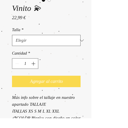
Vinito 💫
Precio
22,99 €
Talla
*
Cantidad
*
Agregar al carrito
Más info sobre el tallaje en nuestro
apartado TALLAJE
ℹ️TALLAS XS S M L XL XXL
🎨COLOR Blanco con diseño en color
verde.