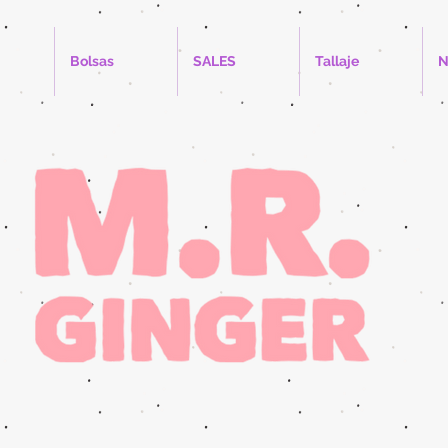
Bolsas
SALES
Tallaje
N