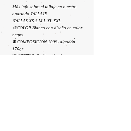
Más info sobre el tallaje en nuestro
apartado TALLAJE
ℹ️TALLAS XS S M L XL XXL
🎨COLOR Blanco con diseño en color
negro.
🧵COMPOSICIÓN 100% algodón
170gr
💁🏼‍♀️ESTILO Cuello redondo, mangas
cortas montadas, caída anchita y
bajo medio.
⚠️CUIDADOS Lávala y plánchala del
revés a máquina máx. a 30º, sin lejía.
🤚🏼CONSEJO Póntela y disfruta la
vida.