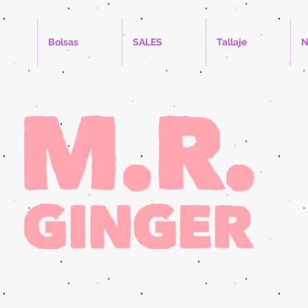
Bolsas
SALES
Tallaje
N