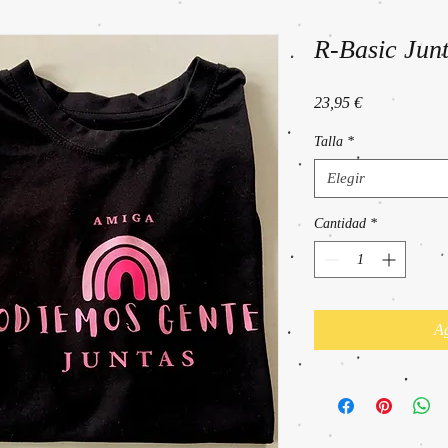
R-Basic Jun
Precio
23,95 €
Talla
*
Elegir
Cantidad
*
Ag