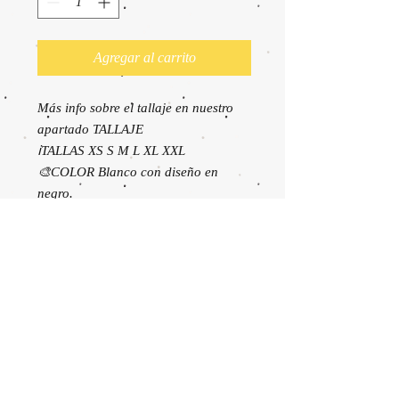
Agregar al carrito
Más info sobre el tallaje en nuestro
apartado TALLAJE
ℹ️TALLAS XS S M L XL XXL
🎨COLOR Blanco con diseño en
negro.
🧵COMPOSICIÓN 100% algodón
170gr
💁🏼‍♀️ESTILO Cuello redondo, mangas
cortas montadas, caída anchita y
bajo medio.
⚠️CUIDADOS Lávala y plánchala del
revés a máquina máx. a 30º, sin lejía