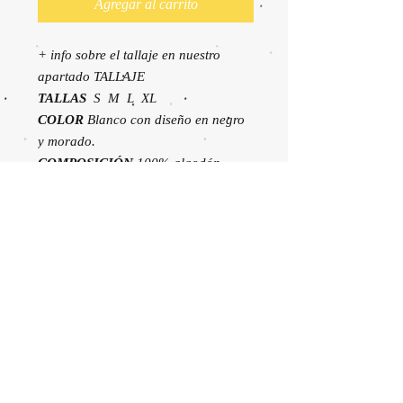
Agregar al carrito
+ info sobre el tallaje en nuestro
apartado TALLAJE
TALLAS
S M L XL
COLOR
Blanco con diseño en negro
y morado.
COMPOSICIÓN
100% algodón
170gr
ESTILO
Cuello redondo, mangas
cortas montadas, caída anchita y
bajo medio.
CUIDADOS
Lávala del revés a
máquina máx. a 30º, sin lejía