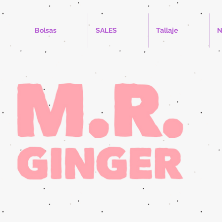
Bolsas
SALES
Tallaje
N