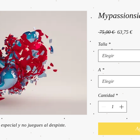
Mypassionsi
Precio
Pre
 75,00 € 
63,75 €
de
ofer
Talla
*
Elegir
A
*
Elegir
Cantidad
*
especial y no juegues al despiste.

Ag