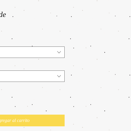
de
cio
ta
regar al carrito