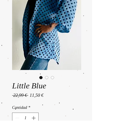
Little Blue
Precio
Precio
 22,99 € 
11,50 €
de
oferta
Cantidad
*