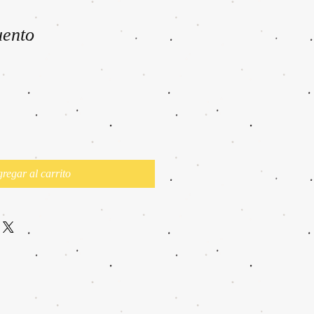
uento
regar al carrito