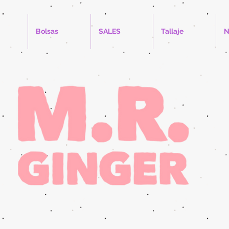
Bolsas
SALES
Tallaje
N